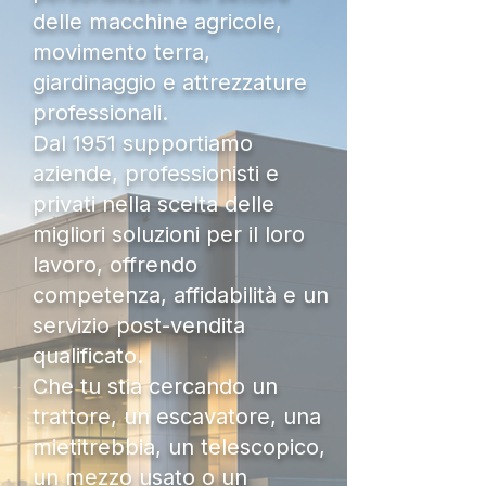
delle macchine agricole,
movimento terra,
giardinaggio e attrezzature
professionali.
Dal 1951 supportiamo
aziende, professionisti e
privati nella scelta delle
migliori soluzioni per il loro
lavoro, offrendo
competenza, affidabilità e un
servizio post-vendita
qualificato.
Che tu stia cercando un
trattore, un escavatore, una
mietitrebbia, un telescopico,
un mezzo usato o un