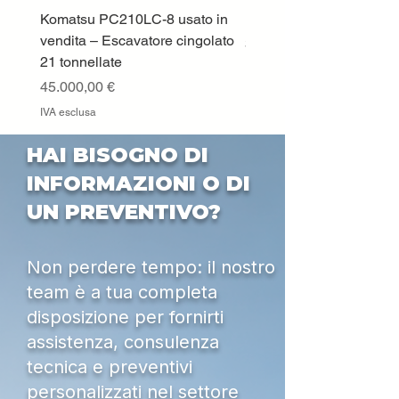
Komatsu PC210LC-8 usato in
DEUTZ-FAHR 5110 TT
vendita – Escavatore cingolato
Prezzo
33.000,00 €
21 tonnellate
IVA esclusa
Prezzo
45.000,00 €
IVA esclusa
HAI BISOGNO DI
INFORMAZIONI O DI
UN PREVENTIVO?
Non perdere tempo: il nostro
team è a tua completa
disposizione per fornirti
assistenza, consulenza
tecnica e preventivi
personalizzati nel settore