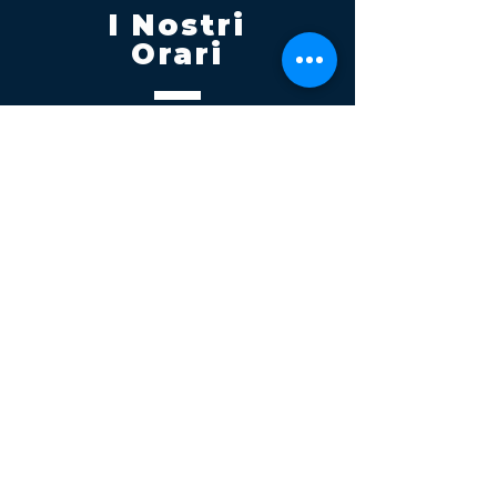
I Nostri
Orari
Lunedi - Venerdì 08:00 - 13:00
14:30 20:00
Sabato 08:00 - 14:00
Seguici su
Contatti