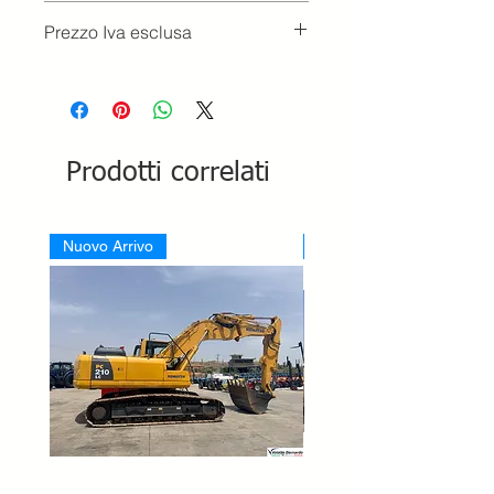
Prezzo Iva esclusa
Prodotti correlati
Nuovo Arrivo
Nuovo Arrivo