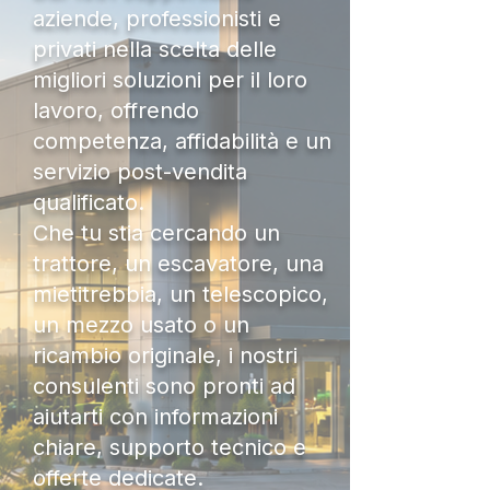
aziende, professionisti e
privati nella scelta delle
migliori soluzioni per il loro
lavoro, offrendo
competenza, affidabilità e un
servizio post-vendita
qualificato.
Che tu stia cercando un
trattore, un escavatore, una
mietitrebbia, un telescopico,
un mezzo usato o un
ricambio originale, i nostri
consulenti sono pronti ad
aiutarti con informazioni
chiare, supporto tecnico e
offerte dedicate.