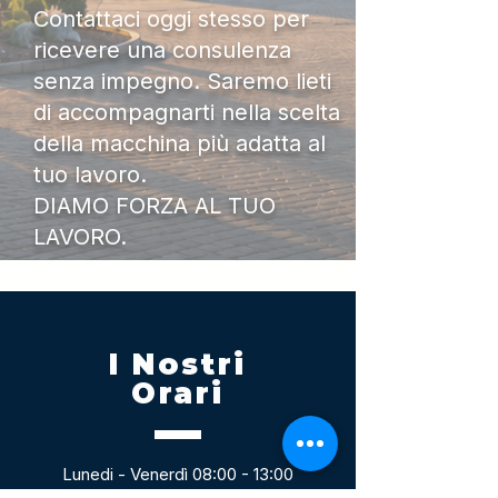
Contattaci oggi stesso per
ricevere una consulenza
senza impegno. Saremo lieti
di accompagnarti nella scelta
della macchina più adatta al
tuo lavoro.
DIAMO FORZA AL TUO
LAVORO.
I Nostri
Orari
Lunedi - Venerdì 08:00 - 13:00
14:30 20:00