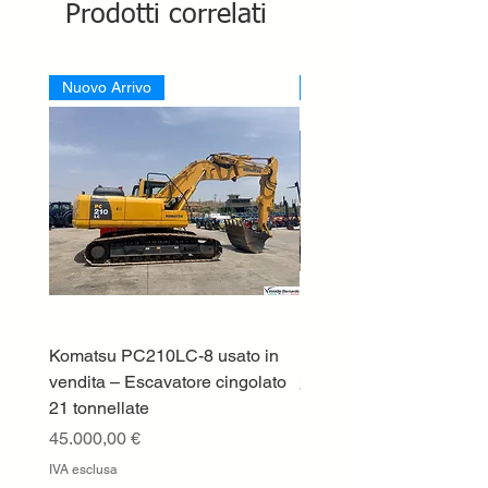
Prodotti correlati
Nuovo Arrivo
Nuovo Arrivo
Komatsu PC210LC-8 usato in
DEUTZ-FAHR 5110 TT
vendita – Escavatore cingolato
Prezzo
33.000,00 €
21 tonnellate
IVA esclusa
Prezzo
45.000,00 €
IVA esclusa