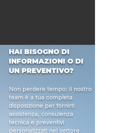
HAI BISOGNO DI
INFORMAZIONI O DI
UN PREVENTIVO?
Non perdere tempo: il nostro
team è a tua completa
disposizione per fornirti
assistenza, consulenza
tecnica e preventivi
personalizzati nel settore