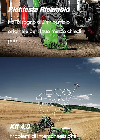
Richiesta Ricambio
Hai
bisogno
di un ricambio
originale per il tuo mezzo chiedi
pure
Kit 4.0
Problemi di
interconnessione,