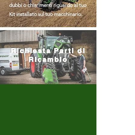
dubbi o chiarimenti riguardo al tuo
Kit installa
to sul tuo macchinario.
Richiesta Parti di
Ricambio