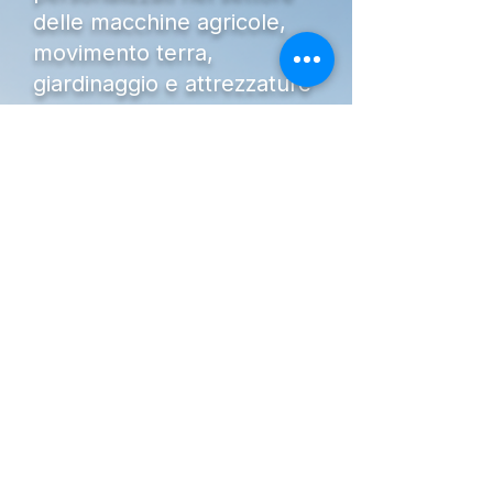
delle macchine agricole,
movimento terra,
giardinaggio e attrezzature
professionali.
Dal 1951 supportiamo
aziende, professionisti e
privati nella scelta delle
migliori soluzioni per il loro
lavoro, offrendo
competenza, affidabilità e un
servizio post-vendita
qualificato.
Che tu stia cercando un
trattore, un escavatore, una
mietitrebbia, un telescopico,
un mezzo usato o un