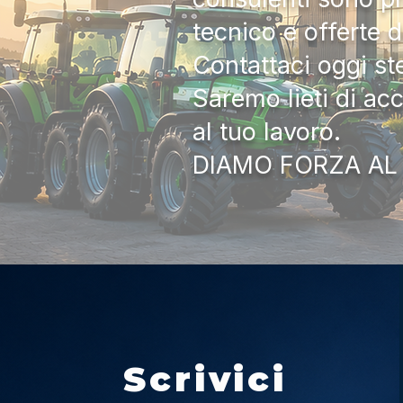
tecnico e offerte 
Contattaci oggi s
Saremo lieti di ac
al tuo lavoro.
DIAMO FORZA AL
Scrivici