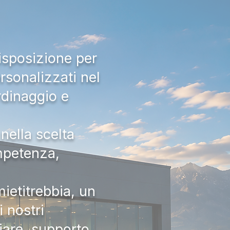
isposizione per
rsonalizzati nel
rdinaggio e
nella scelta
ompetenza,
ietitrebbia, un
 nostri
iare, supporto