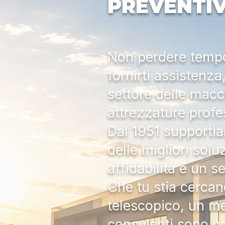
PREVENTI
Non perdere tempo:
fornirti assistenz
settore delle macc
attrezzature profe
Dal 1951 supportia
delle migliori solu
affidabilità e un s
Che tu stia cercan
telescopico, un me
consulenti sono pr