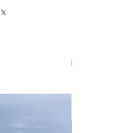
440
020
800
Nuovo Arrivo