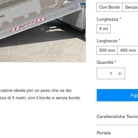
Con Bordo
Senza
Lunghezza
*
4 mt
Larghezza
*
500 mm
400 mm
Quantità
*
avatore ideale per un peso che va dai
Agg
a di 4 metri, con il bordo e senza bordo
Caratteristiche Tecni
Lunghezza 4000
Portata
Peso 138kg