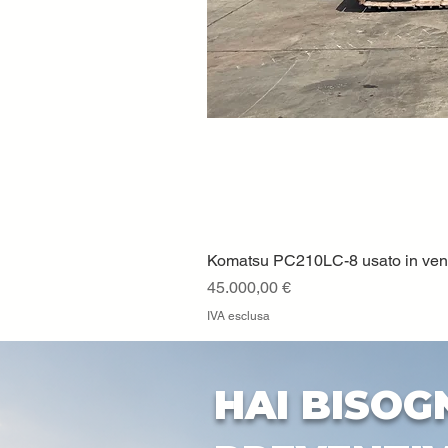
Komatsu PC210LC-8 usato in vendi
Prezzo
45.000,00 €
IVA esclusa
HAI BISOG