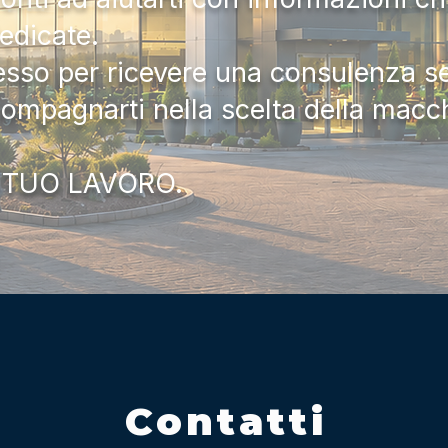
dedicate.
tesso per ricevere una consulenza 
compagnarti nella scelta della macc
 TUO LAVORO.
Contatti