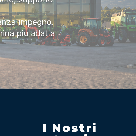
senza impegno.
hina più adatta
I Nostri