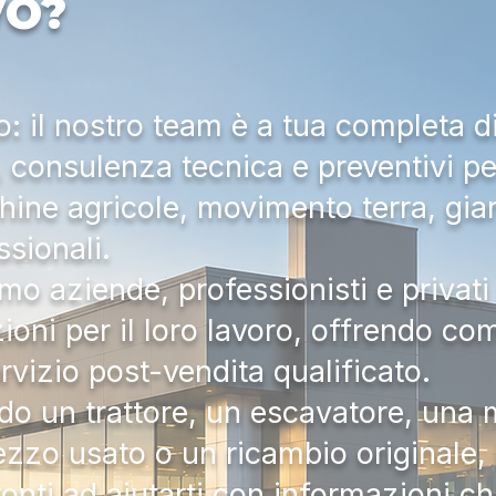
VO?
 il nostro team è a tua completa d
a, consulenza tecnica e preventivi pe
hine agricole, movimento terra, gia
ssionali.
mo aziende, professionisti e privati 
zioni per il loro lavoro, offrendo c
ervizio post-vendita qualificato.
do un trattore, un escavatore, una m
zzo usato o un ricambio originale, i
onti ad aiutarti con informazioni ch