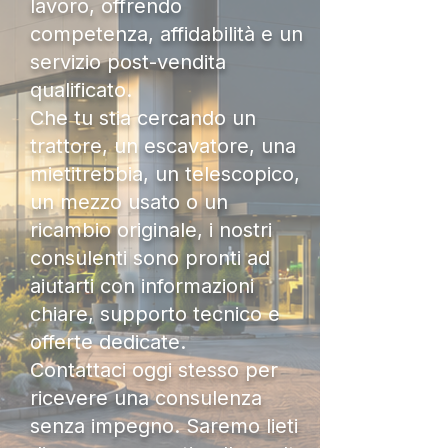
lavoro, offrendo
competenza, affidabilità e un
servizio post-vendita
qualificato.
Che tu stia cercando un
trattore, un escavatore, una
mietitrebbia, un telescopico,
un mezzo usato o un
ricambio originale, i nostri
consulenti sono pronti ad
aiutarti con informazioni
chiare, supporto tecnico e
offerte dedicate.
Contattaci oggi stesso per
ricevere una consulenza
senza impegno. Saremo lieti