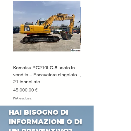
Komatsu PC210LC-8 usato in
DEUTZ-FAHR 5110 TT
vendita – Escavatore cingolato
Prezzo
33.000,00 €
21 tonnellate
IVA esclusa
Prezzo
45.000,00 €
IVA esclusa
HAI BISOGNO DI
INFORMAZIONI O DI