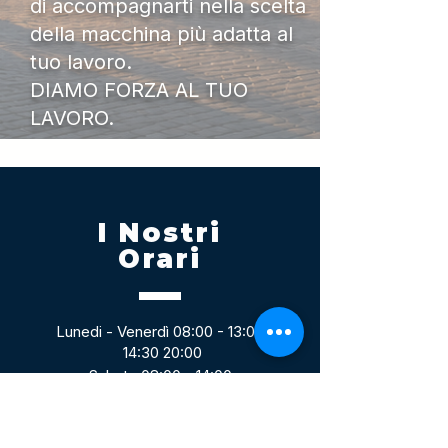
di accompagnarti nella scelta
della macchina più adatta al
tuo lavoro.
DIAMO FORZA AL TUO
LAVORO.
I Nostri
Orari
Lunedi - Venerdì 08:00 - 13:00
14:30 20:00
Sabato 08:00 - 14:00