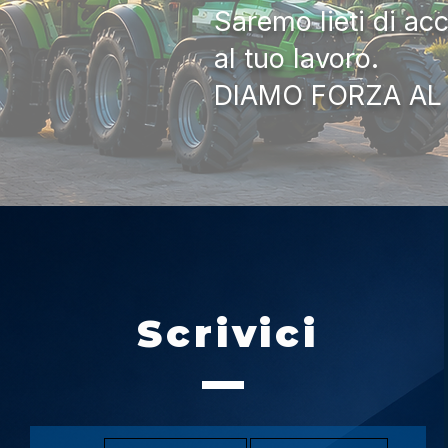
Saremo lieti di ac
al tuo lavoro.
DIAMO FORZA AL
Scrivici