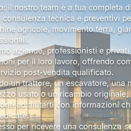
 il nostro team è a tua completa d
a, consulenza tecnica e preventivi pe
hine agricole, movimento terra, gia
ssionali.
mo aziende, professionisti e privati 
zioni per il loro lavoro, offrendo c
ervizio post-vendita qualificato.
do un trattore, un escavatore, una m
zzo usato o un ricambio originale, i
onti ad aiutarti con informazioni ch
dedicate.
tesso per ricevere una consulenza 