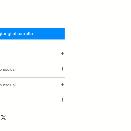
iungi al carrello
o esclusi
o esclusi