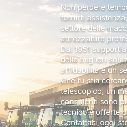
Non perdere tempo:
fornirti assistenz
settore delle macc
attrezzature profe
Dal 1951 supportia
delle migliori solu
affidabilità e un s
Che tu stia cercan
telescopico, un me
consulenti sono pr
tecnico e offerte 
Contattaci oggi s