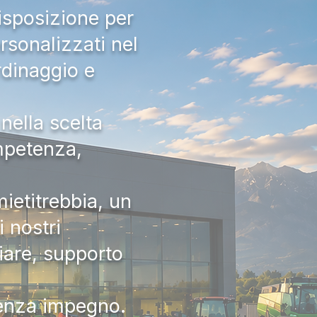
isposizione per
rsonalizzati nel
rdinaggio e
nella scelta
ompetenza,
ietitrebbia, un
 nostri
iare, supporto
senza impegno.