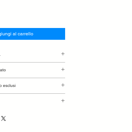
iungi al carrello
.
essionaria.
lato
o esclusi