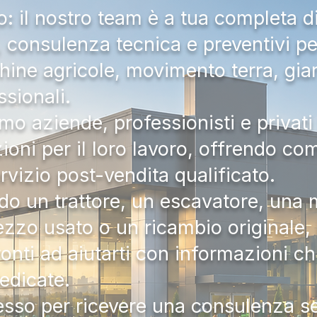
 il nostro team è a tua completa d
a, consulenza tecnica e preventivi pe
hine agricole, movimento terra, gia
ssionali.
mo aziende, professionisti e privati 
zioni per il loro lavoro, offrendo c
ervizio post-vendita qualificato.
do un trattore, un escavatore, una m
zzo usato o un ricambio originale, i
onti ad aiutarti con informazioni ch
dedicate.
tesso per ricevere una consulenza 