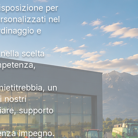
isposizione per
rsonalizzati nel
rdinaggio e
nella scelta
ompetenza,
ietitrebbia, un
 nostri
iare, supporto
senza impegno.