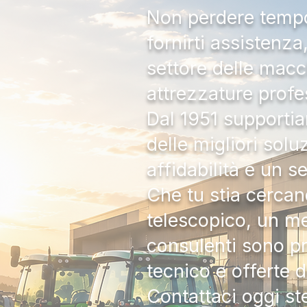
Non perdere tempo:
fornirti assistenz
settore delle macc
attrezzature profe
Dal 1951 supportia
delle migliori solu
affidabilità e un s
Che tu stia cercan
telescopico, un me
consulenti sono pr
tecnico e offerte 
Contattaci oggi s