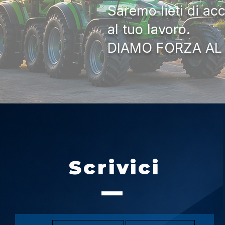
Saremo lieti di ac
al tuo lavoro.
DIAMO FORZA AL
Scrivici