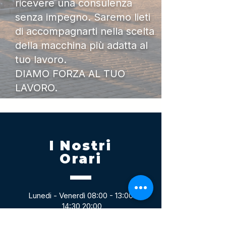
ricevere una consulenza
senza impegno. Saremo lieti
di accompagnarti nella scelta
della macchina più adatta al
tuo lavoro.
DIAMO FORZA AL TUO
LAVORO.
I Nostri
Orari
Lunedi - Venerdì 08:00 - 13:00
14:30 20:00
Sabato 08:00 - 14:00