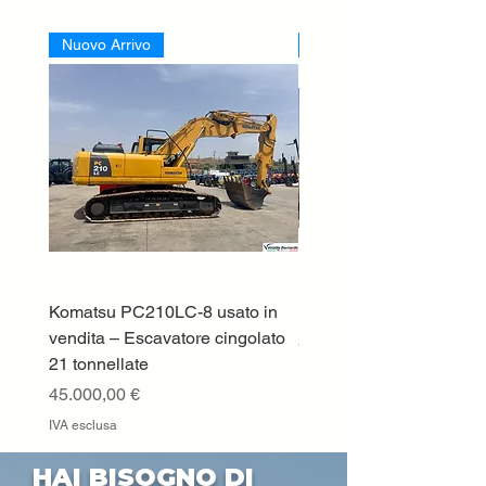
Nuovo Arrivo
Nuovo Arrivo
Komatsu PC210LC-8 usato in
DEUTZ-FAHR 5110 TT
vendita – Escavatore cingolato
Prezzo
33.000,00 €
21 tonnellate
IVA esclusa
Prezzo
45.000,00 €
IVA esclusa
HAI BISOGNO DI