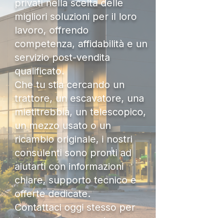
privati nella scelta delle
migliori soluzioni per il loro
lavoro, offrendo
competenza, affidabilità e un
servizio post-vendita
qualificato.
Che tu stia cercando un
trattore, un escavatore, una
mietitrebbia, un telescopico,
un mezzo usato o un
ricambio originale, i nostri
consulenti sono pronti ad
aiutarti con informazioni
chiare, supporto tecnico e
offerte dedicate.
Contattaci oggi stesso per