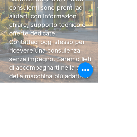
consulenti sono pronti ad
aiutarti con informazioni
chiare, supporto tecnico e
offerte dedicate.
Contattaci oggi stesso per
ricevere una consulenza
senza impegno. Saremo lieti
di accompagnarti nella scelta
della macchina più adatta al
tuo lavoro.
DIAMO FORZA AL TUO
LAVORO.