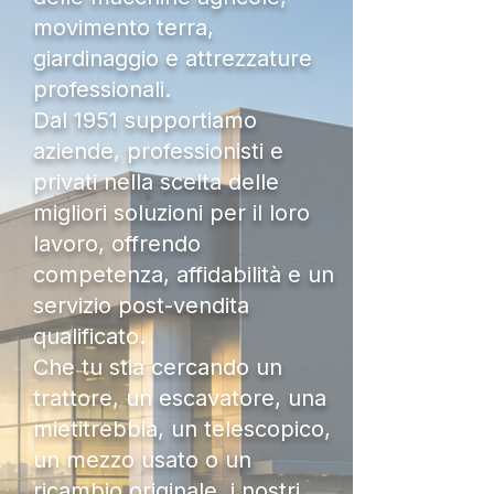
movimento terra,
giardinaggio e attrezzature
professionali.
Dal 1951 supportiamo
aziende, professionisti e
privati nella scelta delle
migliori soluzioni per il loro
lavoro, offrendo
competenza, affidabilità e un
servizio post-vendita
qualificato.
Che tu stia cercando un
trattore, un escavatore, una
mietitrebbia, un telescopico,
un mezzo usato o un
ricambio originale, i nostri