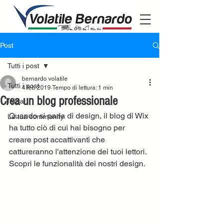
Post
Tutti i post
bernardo volatile
Tutti i post
4 feb 2019
Tempo di lettura: 1 min
Crea un blog professionale
Inizia
Quando si parla di design, il blog di Wix 
La tua community
ha tutto ciò di cui hai bisogno per 
creare post accattivanti che 
cattureranno l'attenzione dei tuoi lettori. 
Scopri le funzionalità dei nostri design.