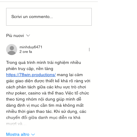
Scrivi un commento...
Più nuovi
Gestisci il blog dal tuo sito live e da mobile!
minhduy6471
2 ore fa
Trong quá trình mình trải nghiệm nhiều 
phiên truy cập, nền tảng 
https://78win.productions/
 mang lại cảm 
giác giao diện được thiết kế khá rõ ràng với 
cách phân tách giữa các khu vực trò chơi 
như poker, casino và thể thao. Việc tổ chức 
theo từng nhóm nội dung giúp mình dễ 
dàng định vị mục cần tìm mà không mất 
nhiều thời gian thao tác. Khi sử dụng, các 
chuyển đổi giữa danh mục diễn ra khá 
mượt và…
Mostra altro