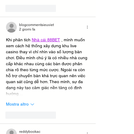
Mi piace
Rispondi
blogcommentsieuviet
2 giorni fa
Khi phân tích 
Nhà cái 88BET
 , mình muốn 
xem cách hệ thống xây dựng khu live 
casino thay vì chỉ nhìn vào số lượng bàn 
chơi. Điều mình chú ý là có nhiều nhà cung 
cấp khác nhau cùng các bàn được phân 
chia rõ theo từng mức cược. Ngoài ra còn 
hỗ trợ chuyển bàn khá trực quan nên việc 
quan sát cũng dễ hơn. Theo mình, sự đa 
dạng này tạo cảm giác nền tảng có định 
hướng…
Mostra altro
Mi piace
Rispondi
reddybookac