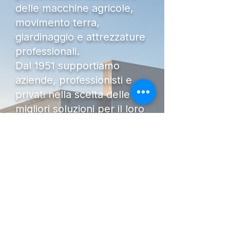
delle macchine agricole,
movimento terra,
giardinaggio e attrezzature
professionali.
Dal 1951 supportiamo
aziende, professionisti e
privati nella scelta delle
migliori soluzioni per il loro
lavoro, offrendo
competenza, affidabilità e un
servizio post-vendita
qualificato.
Che tu stia cercando un
trattore, un escavatore, una
mietitrebbia, un telescopico,
un mezzo usato o un