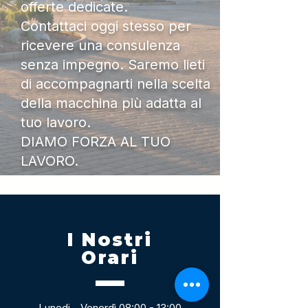
offerte dedicate.
Contattaci oggi stesso per
ricevere una consulenza
senza impegno. Saremo lieti
di accompagnarti nella scelta
della macchina più adatta al
tuo lavoro.
DIAMO FORZA AL TUO
LAVORO.
I Nostri
Orari
Lunedi - Venerdì 08:00 - 13:00