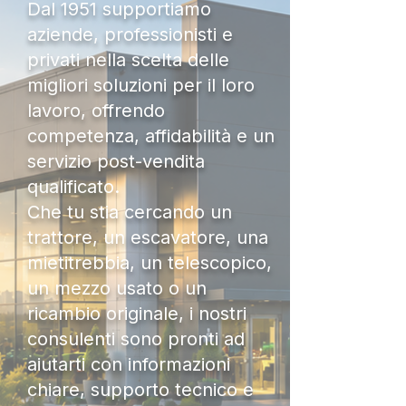
Dal 1951 supportiamo
aziende, professionisti e
privati nella scelta delle
migliori soluzioni per il loro
lavoro, offrendo
competenza, affidabilità e un
servizio post-vendita
qualificato.
Che tu stia cercando un
trattore, un escavatore, una
mietitrebbia, un telescopico,
un mezzo usato o un
ricambio originale, i nostri
consulenti sono pronti ad
aiutarti con informazioni
chiare, supporto tecnico e