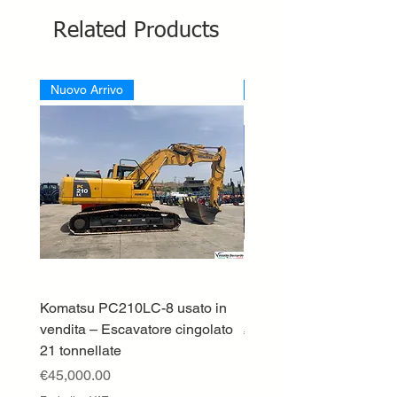
Related Products
Nuovo Arrivo
Nuovo Arrivo
Komatsu PC210LC-8 usato in
DEUTZ-FAHR 5110 TT
vendita – Escavatore cingolato
Price
€33,000.00
21 tonnellate
Excluding VAT
Price
€45,000.00