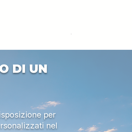
DEUTZ-FAHR 5110 TTV
Price
€33,000.00
Excluding VAT
O DI UN
isposizione per
rsonalizzati nel