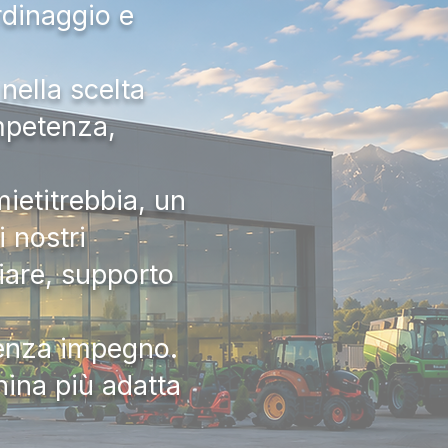
rdinaggio e
nella scelta
ompetenza,
ietitrebbia, un
 nostri
iare, supporto
senza impegno.
hina più adatta