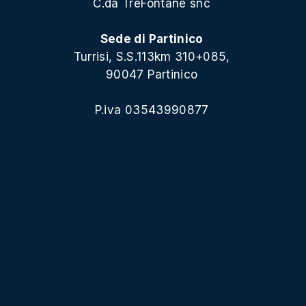
C.da TreFontane snc
Sede di Partinico
Turrisi, S.S.113km 310+085,
90047 Partinico
P.iva 03543990877