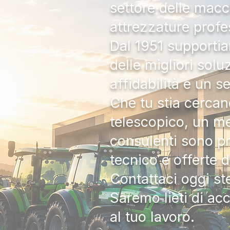
settore delle macc
attrezzature profe
Dal 1951 supportia
delle migliori solu
affidabilità e un s
Che tu stia cercan
telescopico, un me
consulenti sono pr
tecnico e offerte 
Contattaci oggi s
Saremo lieti di ac
al tuo lavoro.