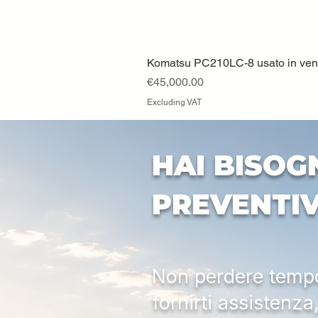
Komatsu PC210LC-8 usato in vendi
Price
€45,000.00
Excluding VAT
HAI BISOG
PREVENTI
Non perdere tempo:
fornirti assistenz