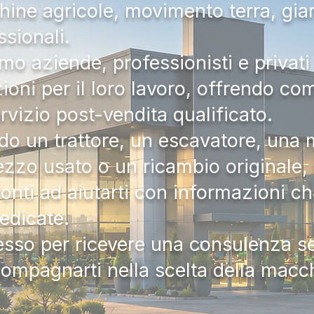
hine agricole, movimento terra, gia
ssionali.
mo aziende, professionisti e privati 
zioni per il loro lavoro, offrendo c
ervizio post-vendita qualificato.
do un trattore, un escavatore, una m
zzo usato o un ricambio originale, i
onti ad aiutarti con informazioni ch
dedicate.
tesso per ricevere una consulenza 
compagnarti nella scelta della macc