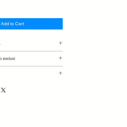
Add to Cart
.
essionaria.
o esclusi