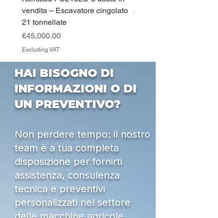
vendita – Escavatore cingolato
Price
€33,000.00
21 tonnellate
Excluding VAT
Price
€45,000.00
Excluding VAT
HAI BISOGNO DI
INFORMAZIONI O DI
UN PREVENTIVO?
Non perdere tempo: il nostro
team è a tua completa
disposizione per fornirti
assistenza, consulenza
tecnica e preventivi
personalizzati nel settore
delle macchine agricole,