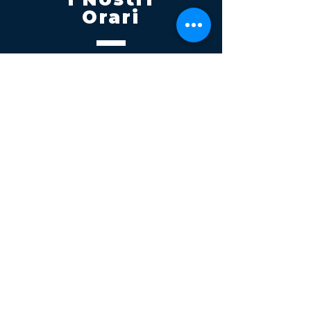
Orari
Lunedi - Venerdì 08:00 - 13:00
14:30 20:00
Sabato 08:00 - 14:00
Seguici su
Contatti
Tel.
095 795 1229