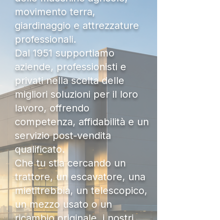
movimento terra,
giardinaggio e attrezzature
professionali.
Dal 1951 supportiamo
aziende, professionisti e
privati nella scelta delle
migliori soluzioni per il loro
lavoro, offrendo
competenza, affidabilità e un
servizio post-vendita
qualificato.
Che tu stia cercando un
trattore, un escavatore, una
mietitrebbia, un telescopico,
un mezzo usato o un
ricambio originale, i nostri