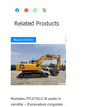
Related Products
Nuovo Arrivo
Nuovo Arrivo
Komatsu PC210LC-8 usato in
DEUTZ-FAHR 5110 TT
vendita – Escavatore cingolato
Price
€33,000.00