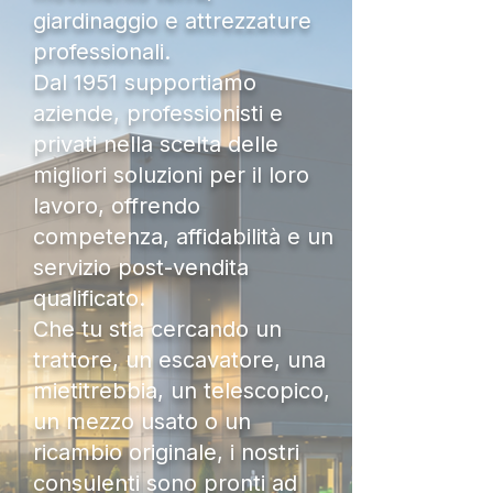
giardinaggio e attrezzature
professionali.
Dal 1951 supportiamo
aziende, professionisti e
privati nella scelta delle
migliori soluzioni per il loro
lavoro, offrendo
competenza, affidabilità e un
servizio post-vendita
qualificato.
Che tu stia cercando un
trattore, un escavatore, una
mietitrebbia, un telescopico,
un mezzo usato o un
ricambio originale, i nostri
consulenti sono pronti ad