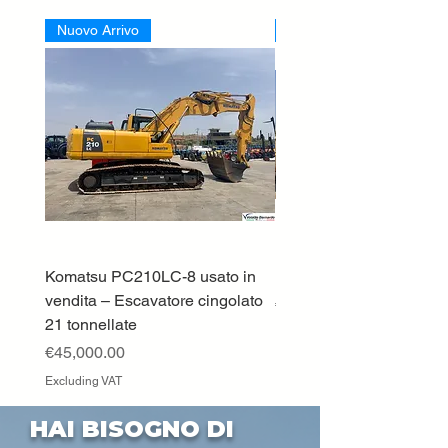
Nuovo Arrivo
Nuovo Arrivo
Komatsu PC210LC-8 usato in
DEUTZ-FAHR 5110 TT
vendita – Escavatore cingolato
Price
€33,000.00
21 tonnellate
Excluding VAT
Price
€45,000.00
Excluding VAT
HAI BISOGNO DI