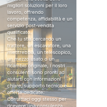
migliori soluzioni per il loro
lavoro, offrendo
competenza, affidabilità e un
servizio post-vendita
qualificato.
Che tu stia cercando un
trattore, un escavatore, una
mietitrebbia, un telescopico,
un mezzo usato o un
ricambio originale, i nostri
consulenti sono pronti ad
aiutarti con informazioni
chiare, supporto tecnico e
offerte dedicate.
Contattaci oggi stesso per
ricevere una consulenza