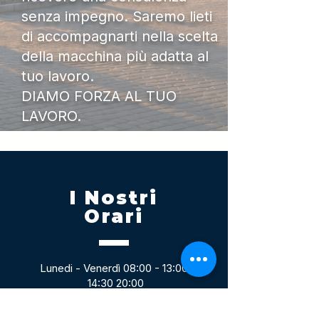
senza impegno. Saremo lieti
di accompagnarti nella scelta
della macchina più adatta al
tuo lavoro.
DIAMO FORZA AL TUO
LAVORO.
I Nostri
Orari
Lunedi - Venerdì 08:00 - 13:00
14:30 20:00
Sabato 08:00 - 14:00