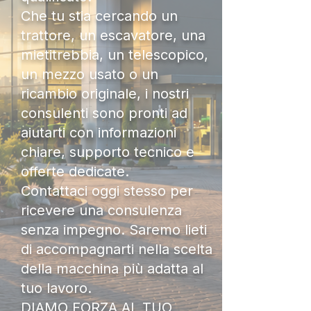
Che tu stia cercando un
trattore, un escavatore, una
mietitrebbia, un telescopico,
un mezzo usato o un
ricambio originale, i nostri
consulenti sono pronti ad
aiutarti con informazioni
chiare, supporto tecnico e
offerte dedicate.
Contattaci oggi stesso per
ricevere una consulenza
senza impegno. Saremo lieti
di accompagnarti nella scelta
della macchina più adatta al
tuo lavoro.
DIAMO FORZA AL TUO