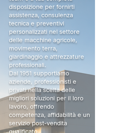
disposizione per fornirti
assistenza, consulenza
tecnica e preventivi
personalizzati nel settore
delle macchine agricole,
movimento terra,
giardinaggio e attrezzature
professionali.
Dal 1951 supportiamo
aziende, professionisti e
privati nella scelta delle
migliori soluzioni per il loro
lavoro, offrendo
competenza, affidabilità e un
servizio post-vendita
qualificato.