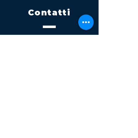
Contatti
Tel.
095 795 1229
Mail
info@volatile.it
Sede di Palagonia
C.da TreFontane snc
Sede di Partinico
Turrisi, S.S.113km 310+085, 90047
Partinico
P.iva 03543990877