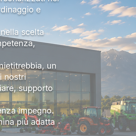
rdinaggio e
nella scelta
ompetenza,
ietitrebbia, un
 nostri
iare, supporto
senza impegno.
hina più adatta