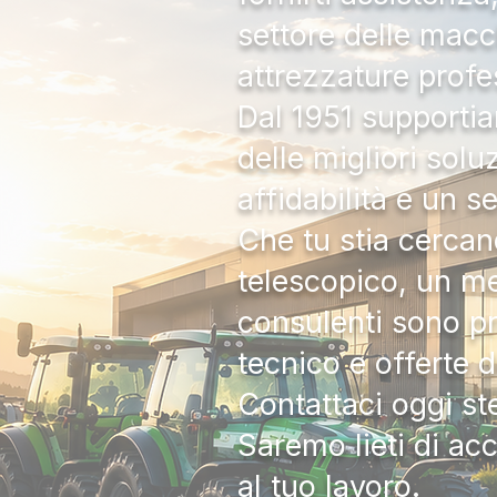
settore delle macc
attrezzature profe
Dal 1951 supportia
delle migliori solu
affidabilità e un s
Che tu stia cercan
telescopico, un me
consulenti sono pr
tecnico e offerte 
Contattaci oggi s
Saremo lieti di ac
al tuo lavoro.