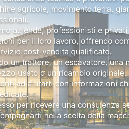
hine agricole, movimento terra, gia
ssionali.
mo aziende, professionisti e privati 
zioni per il loro lavoro, offrendo c
ervizio post-vendita qualificato.
do un trattore, un escavatore, una m
zzo usato o un ricambio originale, i
onti ad aiutarti con informazioni ch
dedicate.
tesso per ricevere una consulenza 
compagnarti nella scelta della macc